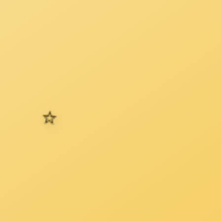
近日，江西南昌绿地国际博览中心一场中国教育装备
装备和技术，同时向观展者现场解说设备的优点和功能，
讨教育装备的发展趋势和市场需求。