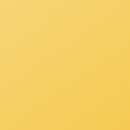
检测实验室污水处理系统
查看更多