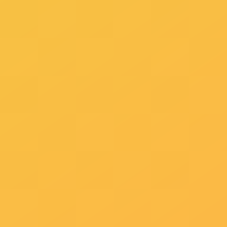
业简介
产品中心
6686体育
合作案例