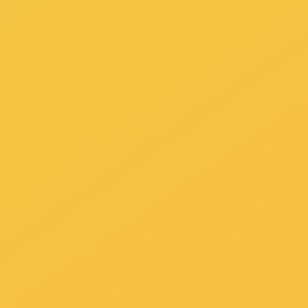
医疗专题
点击查看详情