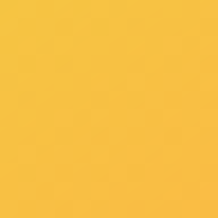
快捷导航
网站6686体育
企
体育
联系方式
官方店铺