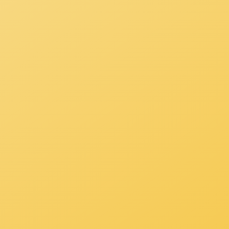
成功入选。
阅读量：4510
实验室酸
随着各种实
量的危害。
水中所含的酸
阅读量：1527