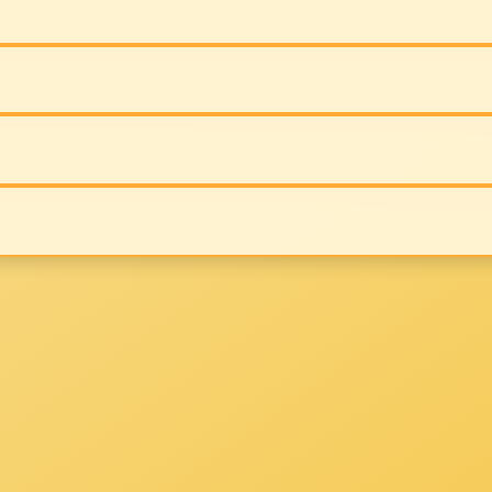
喜6686体育成功获批“山东省2024年度专精特新中小
工业和信息化厅公布了2024年度专精特新中小企业名单，6686体育 - 