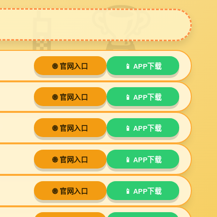
销售热线
联系6686体育
官方店铺
15269618568