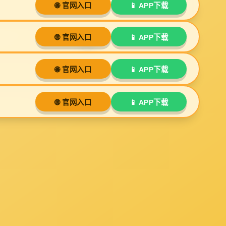
公司资讯
行业新闻
技术文章
企业”
06-07
覆盖全球赛事,提供专业深度数据与情报