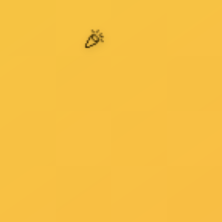
上一篇：
广西省河池市某环境局污水处理设备