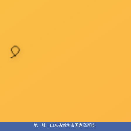
实验室综合污水处理设备
快捷导航
网站6686体育
体育
联系方式
官方店铺
销售热线：15269618568
官方网站
售后热线：400-6789-019
地 址：山东省潍坊市国家高新技