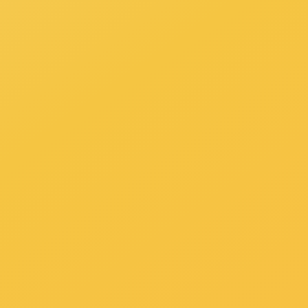
上一篇：
上海市浦东新区某大厦污水处理设备